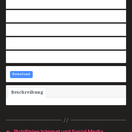
Download
22
Dateigröße
195 kB
Datei-Anzahl
1
Erstellungsdatum
9. Februar 2021
Zuletzt aktualisiert
4. Juli 2023
Download
Beschreibung
←
Richtlinien Internet und Social Media