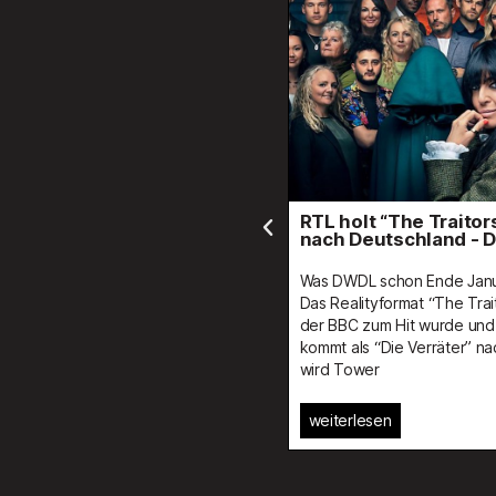
RTL holt “The Traitors” als “Die Verräter”
n
nach Deutschland - DWDL.de
Was DWDL schon Ende Januar berichtete, ist nun offiz
ons
Das Realityformat “The Traitors”, das vor Weihnachte
der BBC zum Hit wurde und jüngst auch in den USA li
t
kommt als “Die Verräter” nach Deutschland. Produzi
ll die
wird Tower
uf- und
weiterlesen