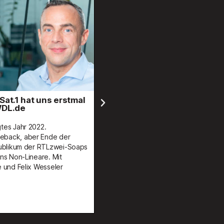
al
All3Media Deutschland holt Christoph
Burbes als Director Communications an
Bord
Christoph Burbes heuert als Director Communications
Deutschland, Niederlande und Belgien beim TV-
aps
Produzenten All3Media an. Der PR-Experte, zuletzt
länger Medienberater bei Condé Nast Germany, soll die
strategische Kommunikation - intern wie extern - auf- und
ausbauen. Was man über Burbes wissen muss…
weiterlesen