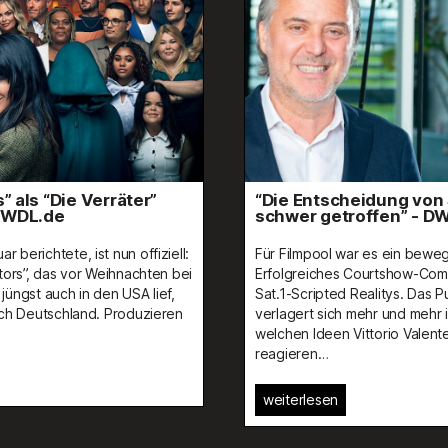
“Die Entscheidung von Sat.1 hat uns erstm
schwer getroffen” - DWDL.de
iell:
Für Filmpool war es ein bewegtes Jahr 2022.
n bei
Erfolgreiches Courtshow-Comeback, aber Ende der
ef,
Sat.1-Scripted Realitys. Das Publikum der RTLzwei-So
eren
verlagert sich mehr und mehr ins Non-Lineare. Mit
welchen Ideen Vittorio Valente und Felix Wesseler
reagieren…
weiterlesen