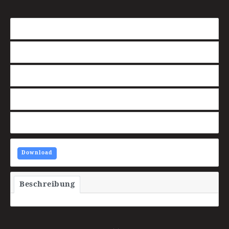
Download
57
Dateigröße
193 kB
Datei-Anzahl
1
Erstellungsdatum
9. Februar 2021
Zuletzt aktualisiert
4. Juli 2023
Download
Beschreibung